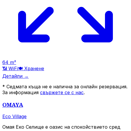
64
m²
📶 WiFi
🍽️
Хранене
Детайли →
*
Седмата къща не е налична за онлайн резервация.
За информация
свържете се с нас
.
OMAYA
Eco Village
Омая Еко Селище е оазис на спокойствието сред