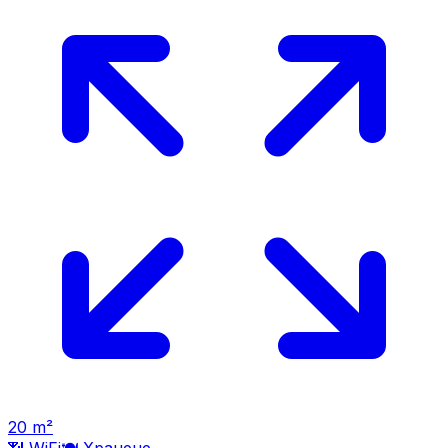
20
m²
📶 WiFi
🍽️
Хранене