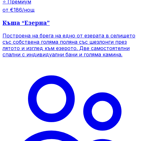
⭐
Премиум
от €186/нощ
Къща
“
Езерна
”
Построена на брега на едно от езерата в селището
със собствена голяма поляна със шезлонги през
лятото и изглед към езерото. Две самостоятелни
спални с индивидуални бани и голяма камина.