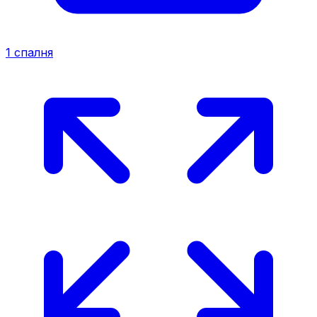
1
спалня