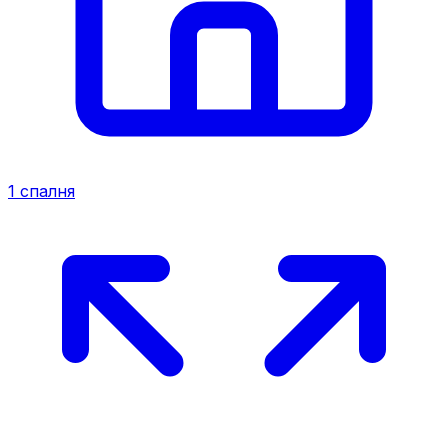
1
спалня