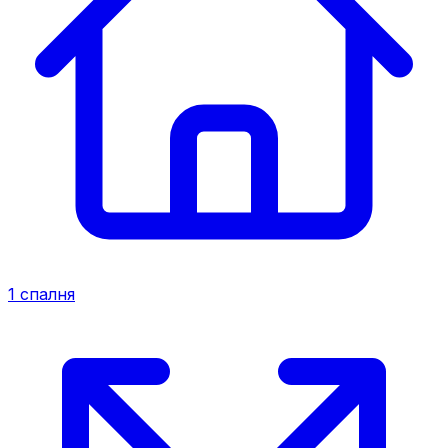
1
спалня