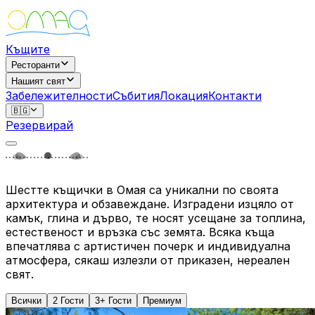
Къщите
Ресторанти
Нашият свят
Забележителности
Събития
Локация
Контакти
🇧🇬
Резервирай
Шестте къщички в Омая са уникални по своята
архитектура и обзавеждане. Изградени изцяло от
камък, глина и дърво, те носят усещане за топлина,
естественост и връзка със земята. Всяка къща
впечатлява с артистичен почерк и индивидуална
атмосфера, сякаш излезли от приказен, нереален
свят.
Всички
2 Гости
3+ Гости
Премиум