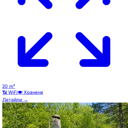
20
m²
📶 WiFi
🍽️
Хранене
Детайли →