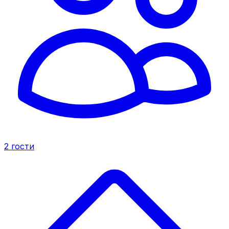
2
гости