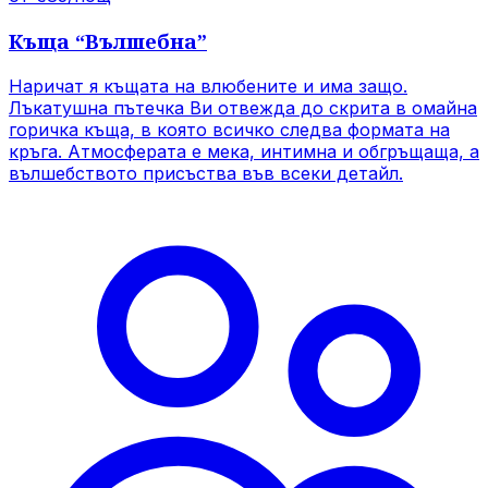
Къща
“
Вълшебна
”
Наричат я къщата на влюбените и има защо.
Лъкатушна пътечка Ви отвежда до скрита в омайна
горичка къща, в която всичко следва формата на
кръга. Атмосферата е мека, интимна и обгръщаща, а
вълшебството присъства във всеки детайл.