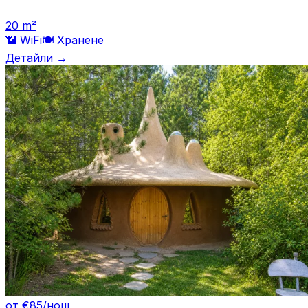
20
m²
📶 WiFi
🍽️
Хранене
Детайли →
от €85/нощ