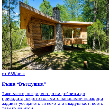
от €85/нощ
Къща
“
Въздушна
”
Тихо място, създадено да ви доближи до
природата, където големите панорамни прозорци
задават усещането за лекота и въздушност, което
тази къща носи.