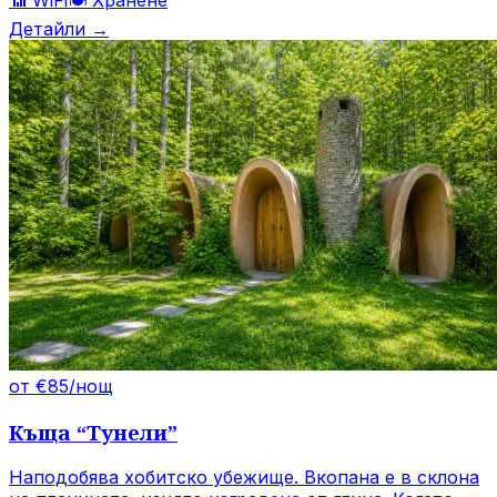
Детайли →
от €85/нощ
Къща
“
Тунели
”
Наподобява хобитско убежище. Вкопана е в склона