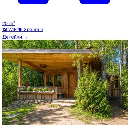
20
m²
📶 WiFi
🍽️
Хранене
Детайли →