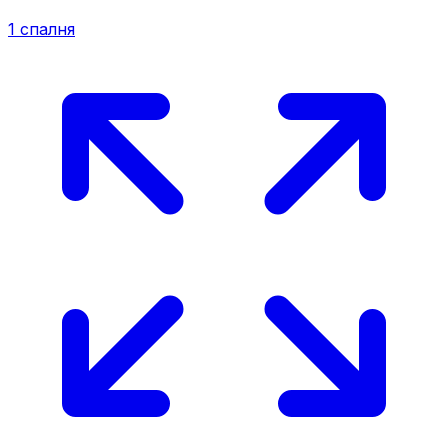
1
спалня