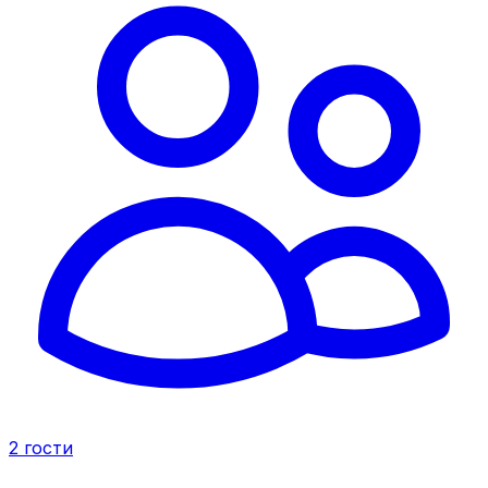
2
гости