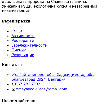
девствената природа на Славянка планина.
Уникални къщи, екологична кухня и незабравими
преживявания.
Бързи връзки
Къщи
Активности
Ресторанти
Забележителности
Пикник
Резервации
Контакти
📍
с. Гайтаниново, общ. Хаджидимово, обл.
Благоевград 2924, България
📞
087 783 7192
✉️
omayaecovillage@gmail.com
Последвайте ни