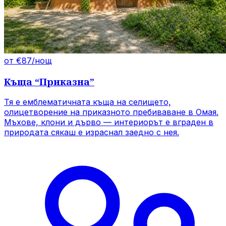
от €87/нощ
Къща
“
Приказна
”
Тя е емблематичната къща на селището,
олицетворение на приказното пребиваване в Омая.
Мъхове, клони и дърво — интериорът е вграден в
природата сякаш е израснал заедно с нея.