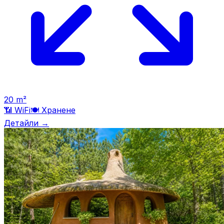
20
m²
📶 WiFi
🍽️
Хранене
Детайли →