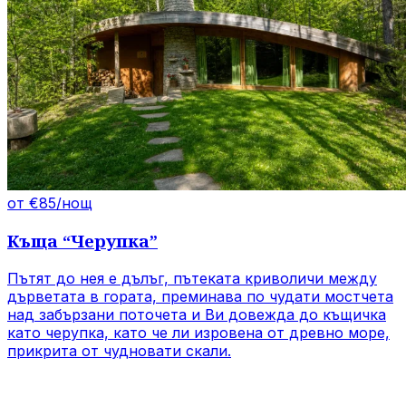
от €85/нощ
Къща
“
Черупка
”
Пътят до нея е дълъг, пътеката криволичи между
дърветата в гората, преминава по чудати мостчета
над забързани поточета и Ви довежда до къщичка
като черупка, като че ли изровена от древно море,
прикрита от чудновати скали.